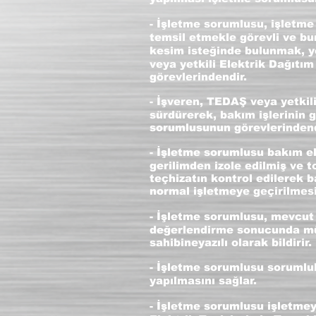
- İşletme sorumlusu, işletme
temsil etmekle görevli ve bun
kesim isteğinde bulunmak, ye
veya yetkili Elektrik Dağıtım
görevlerindendir.
- İşveren, TEDAŞ veya yetkili
sürdürerek, bakım işlerinin 
sorumlusunun görevlerindend
- İşletme sorumlusu bakım ek
gerilimden izole edilmiş ve 
teçhizatın kontrol edilerek 
normal işletmeye geçirilmesi
- İşletme sorumlusu, mevcut 
değerlendirme sonucunda müd
sahibineyazılı olarak bildirir.
- İşletme sorumlusu sorumlul
yapılmasını sağlar.
- İşletme sorumlusu işletmey