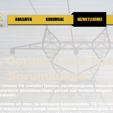
ANASAYFA
KURUMSAL
HİZMETLERİMİZ
 Gerilim Trafo İşl
Sorumluluğu
lu tutulan YG tesisleri İşletme sorumluluğunun üstlenil
izmetlerin yürütülmesinde, gerçek kişi Serbest Müşavi
disidir.
ahibine ait olan, bu sözleşme kapsamındaki YG tesisle
YG tesisleri hariç olmak üzere) işletme sorumluluğunu ü