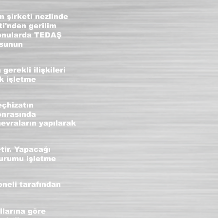
 şirketi nezlinde
ti'nden gerilim
 konularda TEDAŞ
usunun
erekli ilişkileri
k işletme
eçhizatın
onrasında
evraların yapılarak
tir. Yapacağı
durumu işletme
oneli tarafından
llarına göre