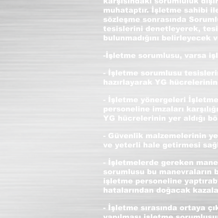
karşısındaki sorumluluk dışı
muhataptır. İşletme sahibi i
sözleşme sonrasında Sorumlu
tesislerini denetleyerek, te
bulunmadığını belirleyecek v
-İşletme sorumlusu, varsa iş
- İşletme sorumlusu tesisleri
hazırlayarak YG hücrelerinin
- İşletme yönergeleri İşletm
personeline imzaları karşılığ
YG hücrelerinin yer aldığı bö
- Güvenlik malzemelerinin ye
ve yeterli hale getirmesi sağl
- İşletmelerde gereken manev
sorumlusu bu manevraların b
işletme personeline yaptırab
hatalarından doğacak kazala
- İşletme sırasında ortaya 
yapılması işletme sorumlusunu