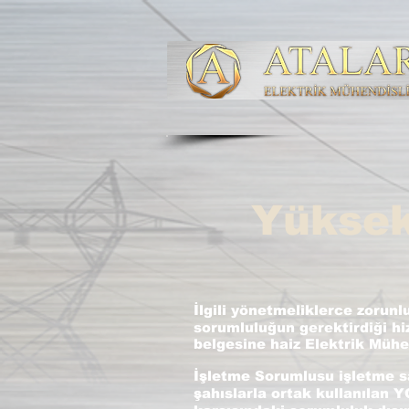
Yüksek
İlgili yönetmeliklerce zorun
sorumluluğun gerektirdiği h
belgesine haiz Elektrik Mühen
İşletme Sorumlusu işletme s
şahıslarla ortak kullanılan 