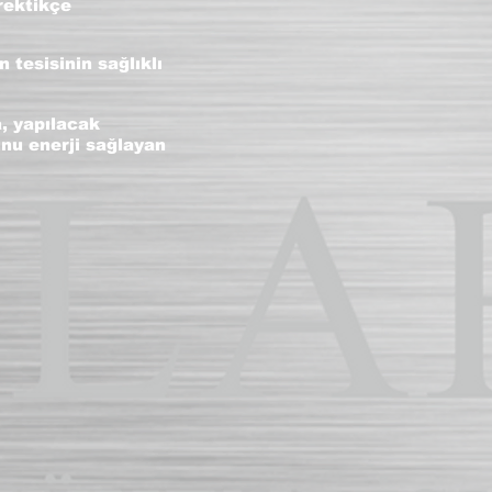
rektikçe
 tesisinin sağlıklı
, yapılacak
unu enerji sağlayan