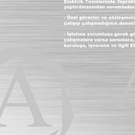
Elektrik Tesislerinde Toprak
yaptırılmasından sorumludur
- Özel görevler ve sözleşmel
çalışıp çalışmadığının denet
- İşletme sorumlusu gerek gö
çalışmalara varsa sorunlara,
kuruluşa, işverene ve ilgili