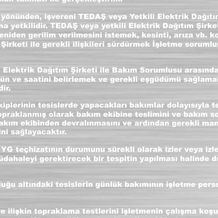
 yönünden, işvereni TEDAŞ veya Yetkili Elektrik Dağıtım
a yetkilidir. TEDAŞ veya yetkili Elektrik Dağıtım Şirke
niden gerilim verilmesini istemek, kesinti, arıza vb.
 Şirketi ile gerekli ilişkileri sürdürmek İşletme soruml
 Elektrik Dağıtım Şirketi ile Bakım Sorumlusu arasında g
gün ve saatini belirlemek ve gerekli eşgüdümü sağlama
ir.
iplerinin tesislerde yapacakları bakımlar dolayısıyla t
topraklanmış olarak bakım ekibine teslimini ve bakım s
bakım ekibinden devralınmasını ve ardından gerekli man
ni sağlayacaktır.
YG teçhizatının durumunu sürekli olarak izler veya izle
ahaleyi gerektirecek bir tespitin yapılması halinde 
uğu altındaki tesislerin günlük bakımının işletme pers
e ilişkin topraklama testlerini işletmenin çalışma koşu