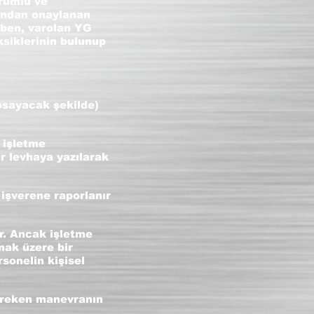
orumlu ve
fından onaylanan
iben, varolan YG
ksiklerinin bulunup
apsayacak şekilde)
 işletme
ir levhaya yazılarak
 işverene raporlanır
r. Ancak işletme
mak üzere bir
sonelin kişisel
gereken manevranın