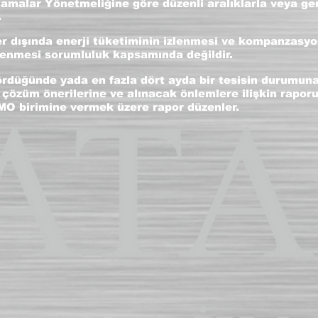
lamalar Yönetmeliğine göre düzenli aralıklarla veya ge
.
er dışında enerji tüketiminin izlenmesi ve kompanzasyon
lenmesi sorumluluk kapsamında değildir.
rdüğünde yada en fazla dört ayda bir tesisin durumuna
 çözüm önerilerine ve alınacak önlemlere ilişkin rapor
 EMO birimine vermek üzere rapor düzenler.