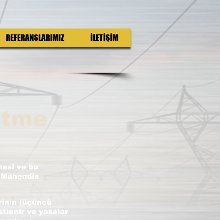
REFERANSLARIMIZ
İLETİŞİM
etme
mesi ve bu
r Mühendis
rinin (üçüncü
stlenir ve yasalar