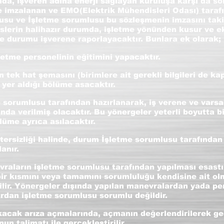
nda, işveren adına enerji sağlayan kuruluşa karşı da s
le imzalanan ve EMO(Elektrik Mühendisleri Odası) tara
su ve İşletme sorumlusu bu sözleşmenin imzasını tak
sislerin halihazır durumda, işletme yönünden kusur ve e
e durumu işverene raporlayacaktır. Bunlara ek olarak;
letme personelinin eğitimini yapacaktır.
n tek hat şemasını (birimlere ait gerekli bilgileri de k
 yer aldığı bölüme asacaktır.
e sorumlusu tarafından hazırlanarak, iş verene ve varsa
ında verilmiş olacaktır. Bu yönergeler yeterli boyutta b
lüme ayrıca asılacaktır.
tersizliği halinde, durum İşletme sorumlusu tarafından
anır.
raların işletme sorumlusu tarafından yapılması esastı
ir kısmını veya tamamını sorumluluğu kendisine ait ol
ilir. Yönergeler dışında yapılan manevralardan yada per
rdan işletme sorumlusu sorumlu değildir.
çıkacak arıza açmalarında, açmanın değerlendirilerek 
n talimatı ile gerçekleştirilir.